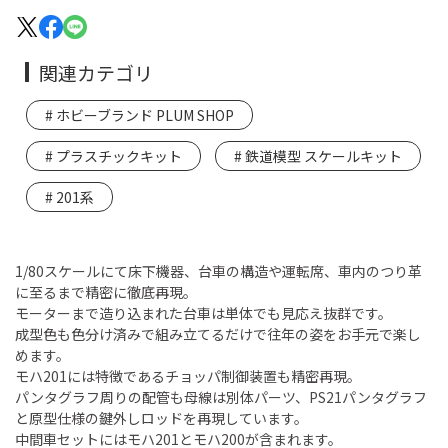
関連カテゴリ
ホビーブランド PLUM SHOP
プラスチックキット
鉄道模型 スケールキット
201系
1/80スケールにて床下機器、台車の構造や運転席、車内のつり革
に至るまで精密に徹底再現。
モーターまで造り込まれた台車は単体でも見応え抜群です。
成型色も色分け済みで組み立てるだけで往年の姿をお手元で楽し
めます。
モハ201には特徴であるチョッパ制御装置も精密再現。
パンタグラフ周りの配管も母線は別体パーツ、PS21パンタグラフ
と原型仕様の鍵外しロッドを再現しています。
中間車セットにはモハ201とモハ200が含まれます。