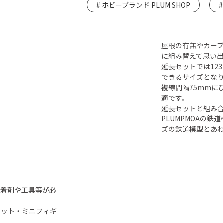
ホビーブランド PLUM SHOP
屋根の有無やカー
に組み替えて思い
延長セットでは12
できるサイズとな
複線間隔75mmに
適です。
延長セットと組み
PLUMPMOAの
ズの鉄道模型とあ
接着剤や工具等が必
キット・ミニフィギ