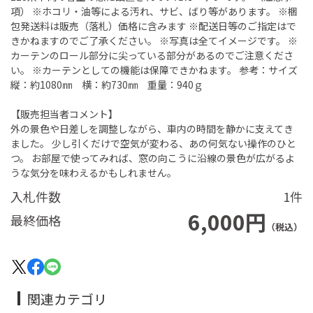
項） ※ホコリ・油等による汚れ、サビ、ばり等があります。 ※梱
包発送料は販売（落札）価格に含みます ※配送日等のご指定はで
きかねますのでご了承ください。 ※写真は全てイメージです。 ※
カーテンのロール部分に尖っている部分があるのでご注意くださ
い。 ※カーテンとしての機能は保障できかねます。 参考：サイズ
縦：約1080㎜ 横：約730㎜ 重量：940ｇ
【販売担当者コメント】
外の景色や日差しを調整しながら、車内の時間を静かに支えてき
ました。 少し引くだけで空気が変わる、あの何気ない操作のひと
つ。 お部屋で使ってみれば、窓の向こうに沿線の景色が広がるよ
うな気分を味わえるかもしれません。
入札件数
1件
6,000円
最終価格
（税込）
関連カテゴリ