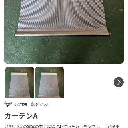
N
JR東海 鉄グッズ!!
カーテンA
213系車両の客室の窓に設置されていたカーテンです。 （注意事