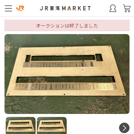
オークションは終了しました
N