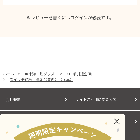
※レビューを書くには
ログイン
が必要です。
ホーム
>
JR東海 鉄グッズ!!
>
213系引退企画
>
スイッチ銘板（運転台背面）（Tc車）
会社概要
サイトご利用にあたって
個人情報保護に関する方針
モールガイド