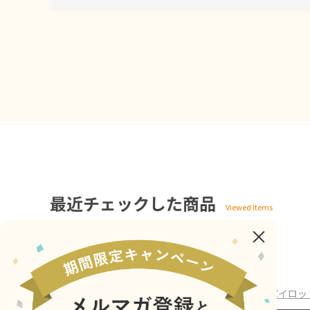
最近チェックした商品
ホーム
>
JR東海 鉄グッズ!!
>
213系引退企画
>
パイロッ