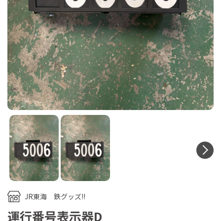
N
JR東海 鉄グッズ!!
運行番号表示器D