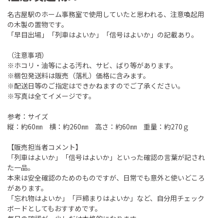
名古屋駅のホーム事務室で使用していたと思われる、注意喚起用
の木製の置物です。
「早目出場」「列車はよいか」「信号はよいか」の記載あり。
（注意事項）
※ホコリ・油等による汚れ、サビ、ばり等があります。
※梱包発送料は販売（落札）価格に含みます。
※配送日等のご指定はできかねますのでご了承ください。
※写真は全てイメージです。
参考：サイズ
縦：約60㎜ 横：約260㎜ 高さ：約60㎜ 重量：約270ｇ
【販売担当者コメント】
「列車はよいか」「信号はよいか」といった確認の言葉が記され
た一品。
本来は安全確認のためのものですが、日常でも意外と使いどころ
があります。
「忘れ物はよいか」「戸締まりはよいか」など、自分用チェック
ボードとしてもおすすめです。