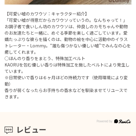
【可愛い嘘のカワウソ：キャラクター紹介】
「可愛い嘘が得意だからカワウソっていうの。なんちゃって！」
お調子者で食いしん坊のカワウソは、仲良しのカモちゃんや動物
のお友達たちと一緒に、めぐる季節を楽しく過ごしています。愛
嬌たっぷりな彼らを描くのは、動物の絵を中心に活動中のイラス
トレーター・Lommy。“誰も傷つかない優しい嘘”でみんなの心を
癒してくれます。
◯ほんのり香りをまとう、特殊加工ベルト
KAORUを包む優しい香りは特殊加工を施したベルトにより発生し
ています。
※日常使いで香りは６ヶ月ほどの持続力です（使用環境により変
動）
香りが弱くなったらお手持ちの香水などを馴染ませてリユースで
きます。
レビュー