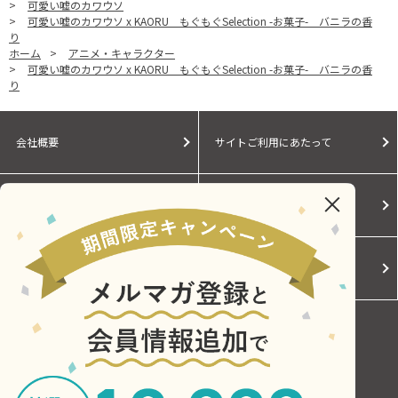
>
可愛い嘘のカワウソ
>
可愛い嘘のカワウソ x KAORU もぐもぐSelection -お菓子- バニラの香
り
ホーム
>
アニメ・キャラクター
>
可愛い嘘のカワウソ x KAORU もぐもぐSelection -お菓子- バニラの香
り
会社概要
サイトご利用にあたって
個人情報保護に関する方針
モールガイド
Cookieポリシー
ご利用規約
お問い合わせ
Copyright © Central Japan Railway Company. All Rights Reserved.