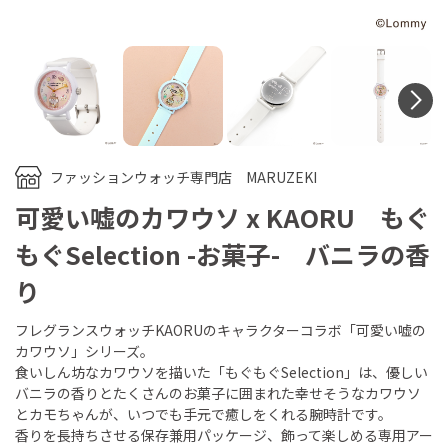
N
ファッションウォッチ専門店 MARUZEKI
可愛い嘘のカワウソ x KAORU もぐ
もぐSelection -お菓子- バニラの香
り
フレグランスウォッチKAORUのキャラクターコラボ「可愛い嘘の
カワウソ」シリーズ。
食いしん坊なカワウソを描いた「もぐもぐSelection」は、優しい
バニラの香りとたくさんのお菓子に囲まれた幸せそうなカワウソ
とカモちゃんが、いつでも手元で癒しをくれる腕時計です。
香りを長持ちさせる保存兼用パッケージ、飾って楽しめる専用アー