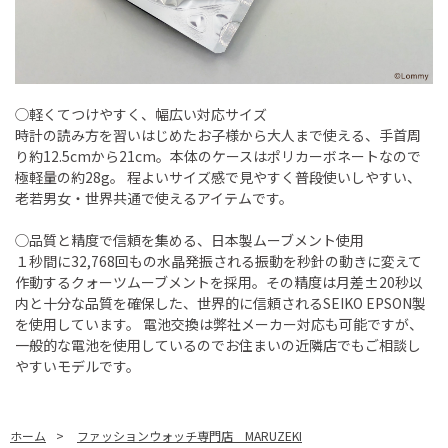
◯軽くてつけやすく、幅広い対応サイズ
時計の読み方を習いはじめたお子様から大人まで使える、手首周
り約12.5cmから21cm。本体のケースはポリカーボネートなので
極軽量の約28g。 程よいサイズ感で見やすく普段使いしやすい、
老若男女・世界共通で使えるアイテムです。
◯品質と精度で信頼を集める、日本製ムーブメント使用
１秒間に32,768回もの水晶発振される振動を秒針の動きに変えて
作動するクォーツムーブメントを採用。その精度は月差±20秒以
内と十分な品質を確保した、世界的に信頼されるSEIKO EPSON製
を使用しています。 電池交換は弊社メーカー対応も可能ですが、
一般的な電池を使用しているのでお住まいの近隣店でもご相談し
やすいモデルです。
ホーム
>
ファッションウォッチ専門店 MARUZEKI