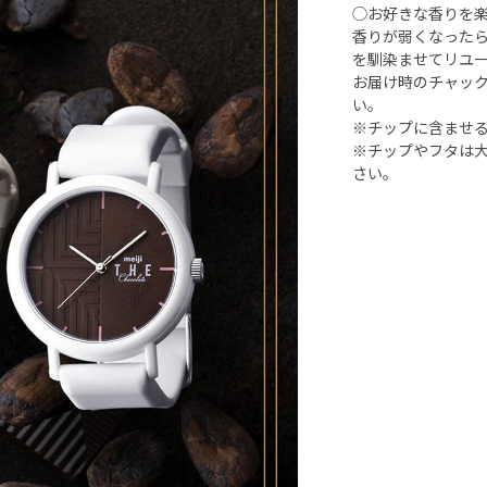
◯お好きな香りを
香りが弱くなった
を馴染ませてリユ
お届け時のチャッ
い。
※チップに含ませ
※チップやフタは
さい。