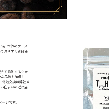
1cm。本体のケース
感で見やすく普段使
変えて作動するクォ
分な品質を確保し
。 電池交換は弊社メ
でお住まいの近隣店
メージです。