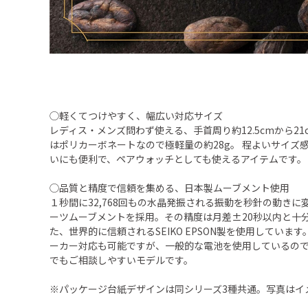
◯軽くてつけやすく、幅広い対応サイズ
レディス・メンズ問わず使える、手首周り約12.5cmから2
はポリカーボネートなので極軽量の約28g。 程よいサイズ
いにも便利で、ペアウォッチとしても使えるアイテムです。
◯品質と精度で信頼を集める、日本製ムーブメント使用
１秒間に32,768回もの水晶発振される振動を秒針の動きに
ーツムーブメントを採用。その精度は月差±20秒以内と十
た、世界的に信頼されるSEIKO EPSON製を使用しています
ーカー対応も可能ですが、一般的な電池を使用しているの
でもご相談しやすいモデルです。
※パッケージ台紙デザインは同シリーズ3種共通。写真はイ