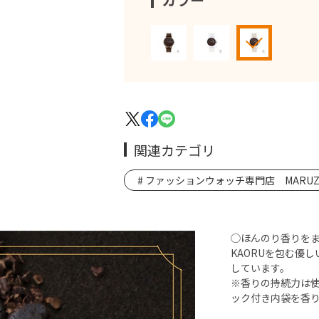
関連カテゴリ
ファッションウォッチ専門店 MARUZE
◯ほんのり香りを
KAORUを包む優
しています。
※香りの持続力は
ック付き内袋を香