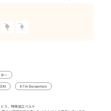
クター
KI
I'm Doraemon
まとう、特殊加工ベルト