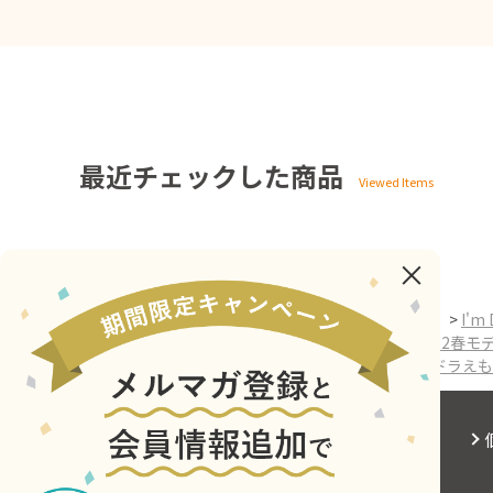
最近チェックした商品
ホーム
>
ファッションウォッチ専門店 MARUZEKI
>
I'm
ホーム
>
その他雑貨
>
I'm Doraemon ドラえもん22
ホーム
>
アニメ・キャラクター
>
I'm Doraemon ド
会社概要
サイトご利用にあたって