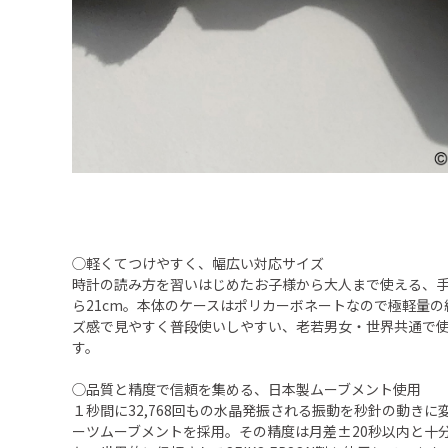
◯軽くてつけやすく、幅広い対応サイズ
時計の読み方を習いはじめたお子様から大人まで使える、手首
ら21cm。本体のケースはポリカーボネートなので極軽量の約
ズ感で見やすく普段使いしやすい、老若男女・世界共通で
す。
◯品質と精度で信頼を集める、日本製ムーブメント使用
１秒間に32,768回もの水晶発振される振動を秒針の動きに
ーツムーブメントを採用。その精度は月差±20秒以内と十