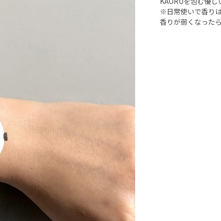
KAORUを包む優
※日常使いで香り
香りが弱くなった