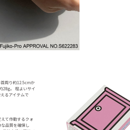
周り約12.5cmか
28g。 程よいサイ
使えるアイテムで
変えて作動するクォ
分な品質を確保し