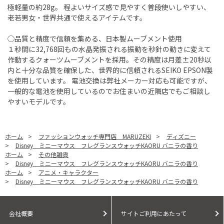
極軽量の約28g。 程よいサイズ感で見やすく普段使いしやすい、
老若男女・世界共通で使えるアイテムです。
◯品質と精度で信頼を集める、日本製ムーブメント使用
１秒間に32,768回もの水晶発振される振動を秒針の動きに変えて
作動するクォーツムーブメントを採用。その精度は月差±20秒以
内と十分な品質を確保した、世界的に信頼されるSEIKO EPSON製
を使用しています。 電池交換は弊社メーカー対応も可能ですが、
一般的な電池を使用しているのでお住まいの近隣店でもご相談し
やすいモデルです。
ホーム
>
ファッションウォッチ専門店 MARUZEKI
>
ディズニー
>
Disney ミニーマウス フレグランスウォッチKAORU バニラの香り
ホーム
>
その他雑貨
>
Disney ミニーマウス フレグランスウォッチKAORU バニラの香り
ホーム
>
アニメ・キャラクター
>
Disney ミニーマウス フレグランスウォッチKAORU バニラの香り
会社概要
サイトご利用にあたって