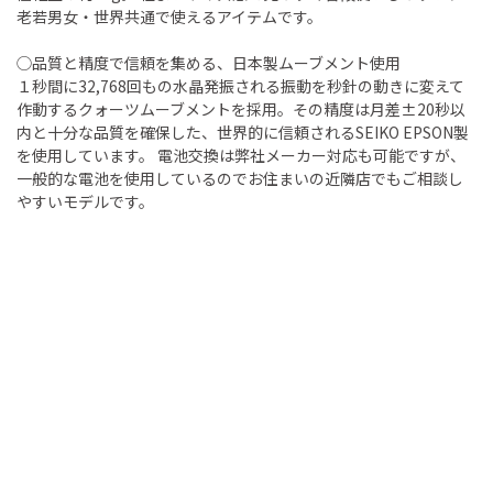
老若男女・世界共通で使えるアイテムです。
◯品質と精度で信頼を集める、日本製ムーブメント使用
１秒間に32,768回もの水晶発振される振動を秒針の動きに変えて
作動するクォーツムーブメントを採用。その精度は月差±20秒以
内と十分な品質を確保した、世界的に信頼されるSEIKO EPSON製
を使用しています。 電池交換は弊社メーカー対応も可能ですが、
一般的な電池を使用しているのでお住まいの近隣店でもご相談し
やすいモデルです。
ホーム
>
ファッションウォッチ専門店 MARUZEKI
>
フレグランスウォッチKAORU
>
KAORU Original
>
フレグランスウォッチKAORU オリジナル つばきの香り
会社概要
サイトご利用にあたって
個人情報保護に関する方針
モールガイド