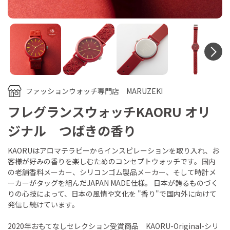
N
ファッションウォッチ専門店 MARUZEKI
フレグランスウォッチKAORU オリ
ジナル つばきの香り
KAORUはアロマテラピーからインスピレーションを取り入れ、お
客様が好みの香りを楽しむためのコンセプトウォッチです。国内
の老舗香料メーカー、シリコンゴム製品メーカー、そして時計メ
ーカーがタッグを組んだJAPAN MADE仕様。 日本が誇るものづく
りの心技によって、日本の風情や文化を "香り"で国内外に向けて
発信し続けています。
2020年おもてなしセレクション受賞商品 KAORU-Original-シリ