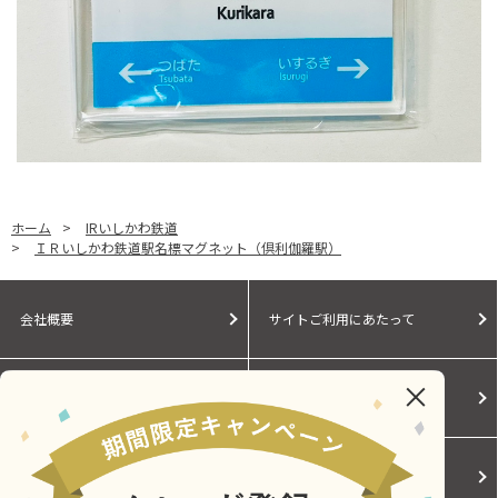
ホーム
>
IRいしかわ鉄道
>
ＩＲいしかわ鉄道駅名標マグネット（倶利伽羅駅）
会社概要
サイトご利用にあたって
個人情報保護に関する方針
モールガイド
Cookieポリシー
ご利用規約