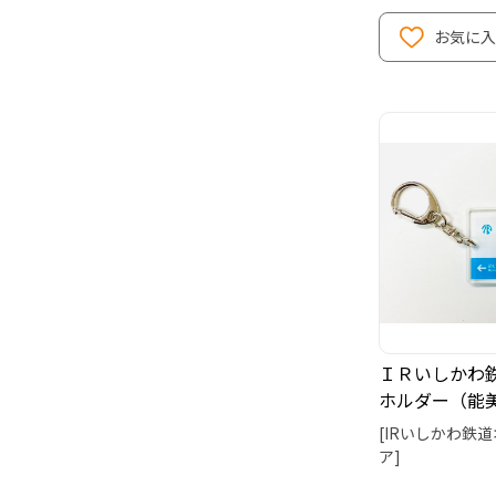
お気に入
ＩＲいしかわ
ホルダー（能
[IRいしかわ鉄
ア]