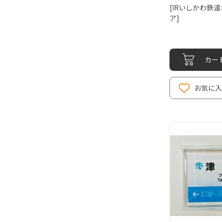
[IRいしかわ鉄
ア]
カー
お気に入