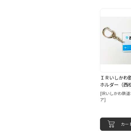
ＩＲいしかわ
ホルダー（西
[IRいしかわ鉄
ア]
カー