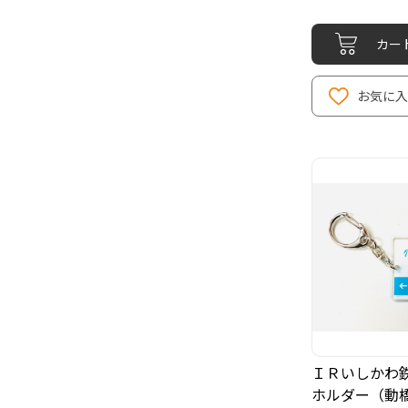
カー
お気に入
ＩＲいしかわ
ホルダー（動