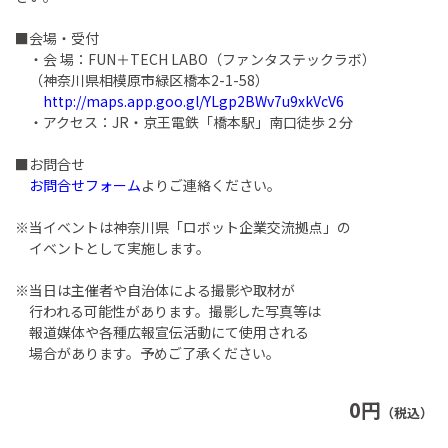
■会場・受付
・会 場：FUN＋TECH LABO（ファンタステックラボ）
（神奈川県相模原市緑区橋本2-1-58）
http://maps.app.goo.gl/YLgp2BWv7u9xkVcV6
・アクセス：JR・京王電鉄「橋本駅」南口徒歩２分
■お問合せ
お問合せフォーム
よりご連絡ください。
※当イベントは神奈川県「ロボット企業交流拠点」の
イベントとして実施します。
※当日は主催者や自治体による撮影や取材が
行われる可能性があります。撮影した写真等は
報道媒体や各種広報宣伝活動にて使用される
場合があります。予めご了承ください。
0円
（税込）