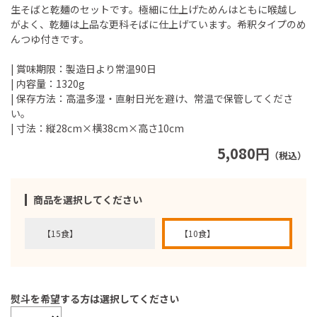
生そばと乾麺のセットです。極細に仕上げためんはともに喉越し
がよく、乾麺は上品な更科そばに仕上げています。希釈タイプのめ
んつゆ付きです。
| 賞味期限：製造日より常温90日
| 内容量：1320g
| 保存方法：高温多湿・直射日光を避け、常温で保管してくださ
い。
| 寸法：縦28cm×横38cm×高さ10cm
5,080円
（税込）
商品を選択してください
【15食】
【10食】
熨斗を希望する方は選択してください