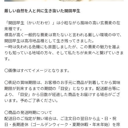
厳しい自然を人と共に生き抜いた開田早生
「開田早生（かいだわせ）」は小粒ながら風味の高い玄蕎麦の在
来種です。
標高が高く一般的な蕎麦は育たないと言われる厳しい環境の中で、
開田早生は高冷地品種として生き残ってきました。
一時は失われる危機にも直面しましたが、この蕎麦の魅力を誰よ
りも知っている地域の方々、そして私たちが未来へと繋げていきま
す。
〇画像はすべてイメージとなります。
〇表記の賞味期限は、お客様のお手元に商品が到着してから賞味
期限が到来するまでの期間の「目安」となります。配送都合等に
より、「目安」から日数が経過した商品をお届けする場合がござ
います。予めご了承ください。
〇商品の発送時期について
配送日のご指定が無い場合は、ご注文日の翌日から土・日・祝
日・長期連休（ゴールデンウィーク・夏期休暇・年末年始）を除