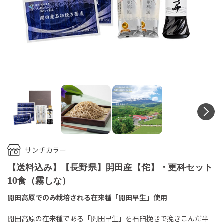
N
サンチカラー
【送料込み】【長野県】開田産【侘】・更科セット
10食（霧しな）
開田高原でのみ栽培される在来種「開田早生」使用
開田高原の在来種である「開田早生」を石臼挽きで挽きこんだ半