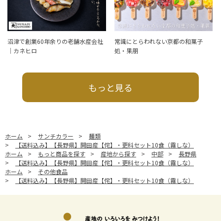
沼津で創業60年余りの老舗水産会社
常識にとらわれない京都の和菓子
｜カネヒロ
処・果朋
もっと見る
ホーム
>
サンチカラー
>
麺類
>
【送料込み】【長野県】開田産【侘】・更科セット10食（霧しな）
ホーム
>
もっと商品を探す
>
産地から探す
>
中部
>
長野県
>
【送料込み】【長野県】開田産【侘】・更科セット10食（霧しな）
ホーム
>
その他食品
>
【送料込み】【長野県】開田産【侘】・更科セット10食（霧しな）