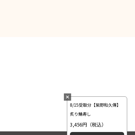
8/15受取分【紫野和久傳】
炙り鯖寿し
3,456円
（税込）