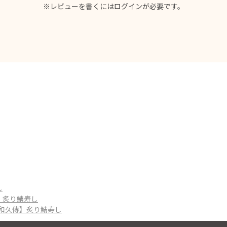
※レビューを書くには
ログイン
が必要です。
し
】炙り鯖寿し
野和久傳】炙り鯖寿し