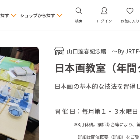
ら探す
ショップから探す
検索
ログイン
お気に入り
山口蓬春記念館 ～By JRTF
日本画教室（年間
日本画の基本的な技法を習得
開 催 日：毎月第１・３水曜
※8月休講。講師都合等により、第１
詳細は開催概要（詳細）をご覧く