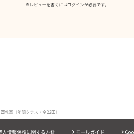
※レビューを書くには
ログイン
が必要です。
本画教室（年間クラス・全22回）
個人情報保護に関する方針
モールガイド
Co