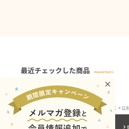
最近チェックした商品
ホーム
>
山口蓬春記念館 ～By JRTF～
>
学習教室
>
日
会社概要
サイトご利用にあたって