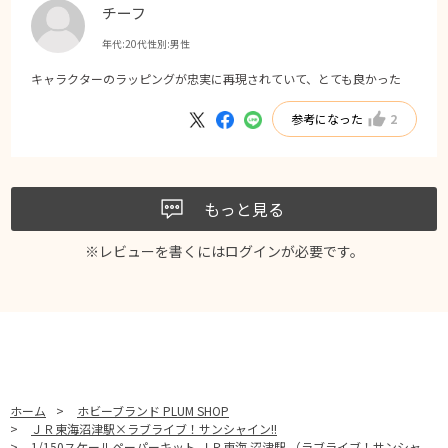
チーフ
年代:
20代
性別:
男性
キャラクターのラッピングが忠実に再現されていて、とても良かった
参考になった
2
もっと見る
※レビューを書くには
ログイン
が必要です。
ホーム
>
ホビーブランド PLUM SHOP
>
ＪＲ東海沼津駅×ラブライブ！サンシャイン!!
>
1/150スケールペーパーキット ＪＲ東海 沼津駅 （ラブライブ！サンシャ