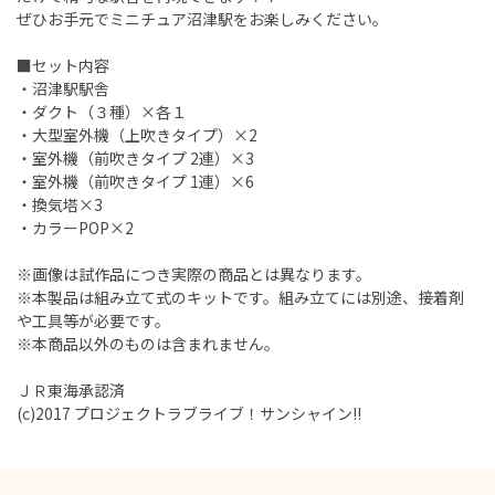
ぜひお手元でミニチュア沼津駅をお楽しみください。
■セット内容
・沼津駅駅舎
・ダクト（３種）×各１
・大型室外機（上吹きタイプ）×2
・室外機（前吹きタイプ 2連）×3
・室外機（前吹きタイプ 1連）×6
・換気塔×3
・カラーPOP×2
※画像は試作品につき実際の商品とは異なります。
※本製品は組み立て式のキットです。組み立てには別途、接着剤
や工具等が必要です。
※本商品以外のものは含まれません。
ＪＲ東海承認済
(c)2017 プロジェクトラブライブ！サンシャイン!!