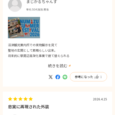
まじかるちゃんす
年代:
50代
性別:
男性
沼津観光案内所での実物展示を見て
聖地の玄関として素晴らしい出来。
将来的に駅周辺高架化事業で建て替えられる
駅舎の記録も兼ねて購入。
続きを読む
沼津観光の記念にぜひ😊。
参考になった
1
2026.4.25
忠実に再現された外装