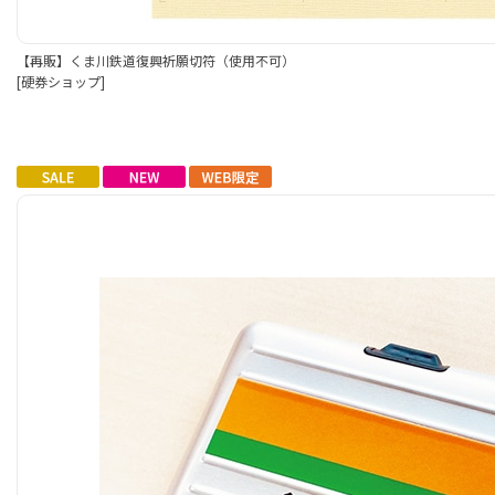
【再販】くま川鉄道復興祈願切符（使用不可）
[硬券ショップ]