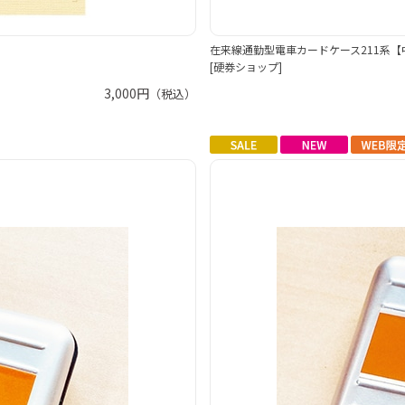
在来線通勤型電車カードケース211系【
[硬券ショップ]
3,000円
（税込）