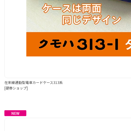
在来線通勤型電車カードケース313系
[硬券ショップ]