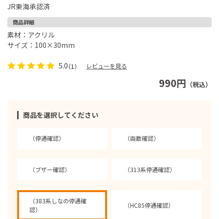
JR東海承認済
商品詳細
素材：アクリル
サイズ：100×30mm
5.0
レビューを見る
（1）
990円
（税込）
商品を選択してください
（停通確認）
（両数確認）
（ブザー確認）
（313系停通確認）
（383系しなの停通確
（HC85停通確認）
認）