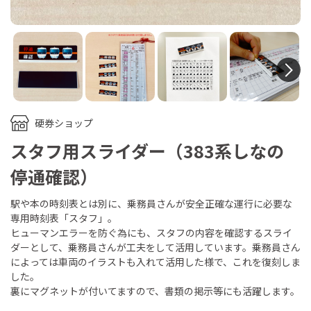
N
硬券ショップ
スタフ用スライダー（383系しなの
停通確認）
駅や本の時刻表とは別に、乗務員さんが安全正確な運行に必要な
専用時刻表「スタフ」。
ヒューマンエラーを防ぐ為にも、スタフの内容を確認するスライ
ダーとして、乗務員さんが工夫をして活用しています。乗務員さん
によっては車両のイラストも入れて活用した様で、これを復刻しま
した。
裏にマグネットが付いてますので、書類の掲示等にも活躍します。