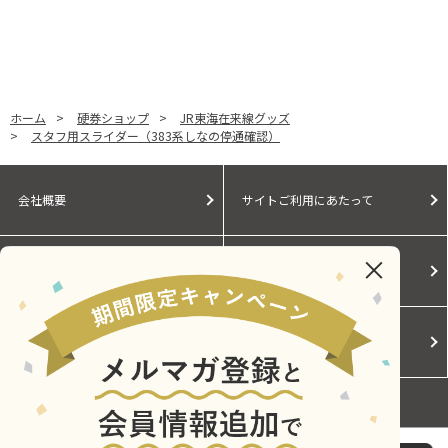
ホーム
>
硬券ショップ
>
JR東海在来線グッズ
>
スタフ用スライダー（383系しなの停通確認）
会社概要
サイトご利用にあたって
個人情報保護に関する方針
モールガイド
Cookieポリシー
ご利用規約
お問い合わせ
スタフ用スライダー（383系しなの停通確認）