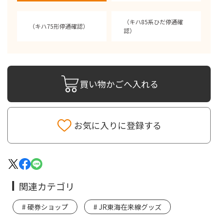
（キハ85系ひだ停通確
（キハ75形停通確認）
認）
買い物かごへ入れる
お気に入りに登録する
関連カテゴリ
硬券ショップ
JR東海在来線グッズ