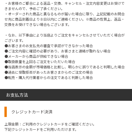
・お客様のご都合による返品・交換、キャンセル・注文内容変更はお受けで
きませんので、予めご了承ください。
・オーダーされた商品と異なるものが届いた場合に限り、上記記載のお問合
せ先に商品到着日より８日以内にご連絡ください。※商品の性質上、返品・
交換をお受けできない場合もございます。
・なお、以下事由により当店よりご注文をキャンセルさせていただく場合が
ございます。
●お客さまのお支払先の審査で承認ができなかった場合
●ご注文内容に確認の必要があり、お客さまと連絡が取れない場合
●メーカーから商品が供給できない場合
●取扱数量を上回るご注文をいただいた場合
●当店表示の金額が市場価格と比較し、明らかに誤りであると判明した場合
●過去に受取拒否があったお客さまからのご注文の場合
●転売・購入代行業者からの注文であると判断した場合
お支払方法
クレジットカード決済
上限金額：ご利用のクレジットカードをご確認ください。
下記クレジットカードをご利用いただけます。