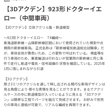
【3Dアクデン】923形ドクターイエ
ロー（中間車両）
【3Dアクデン】立体アクリル製・鉄道模型
～923形ドクターイエロー T4編成～
東海道新幹線・山陽新幹線区間において使用されていた検測や点
検用の新幹線車両。 正式名称は「新幹線電気軌道総合試験車」だ
が、車体全体が黄色いため、この愛称で呼ばれている。 検査等を
行う車両のため、乗客輸送は行わないが営業用の新幹線と同じ条
件で走行し軌道や電気・信号設備の 状態を確認している。2025年
1月に惜しまれながら引退
【3Ｄアクデン】
厚さ3ミリのアクリルを通して映し出される精巧な車両デザインは
見る角度により 様々な表情を見ることができます。まるでアクリ
ルケースの中に鉄道模型が入っているように見える 「3Dアクデ
ン」は簡単な工程でパーツを組立て完成させます。 お好みで別売
りの車両と連結が可能で、リアルな編成を再現できます。