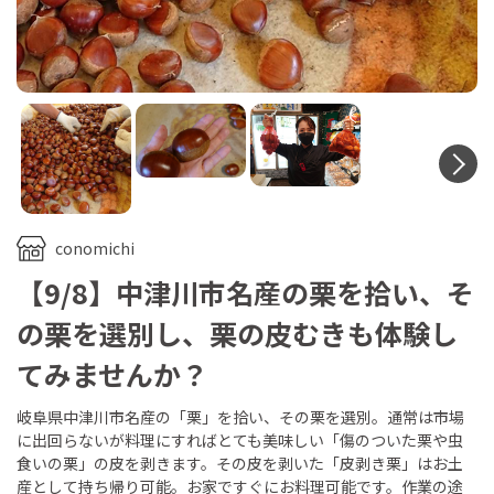
N
conomichi
【9/8】中津川市名産の栗を拾い、そ
の栗を選別し、栗の皮むきも体験し
てみませんか？
岐阜県中津川市名産の「栗」を拾い、その栗を選別。通常は市場
に出回らないが料理にすればとても美味しい「傷のついた栗や虫
食いの栗」の皮を剥きます。その皮を剥いた「皮剥き栗」はお土
産として持ち帰り可能。お家ですぐにお料理可能です。作業の途