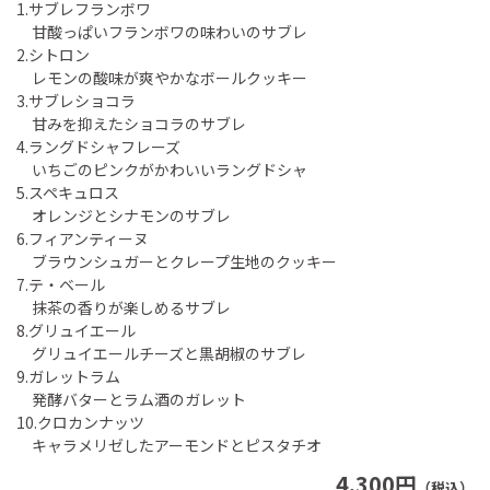
1.サブレフランボワ
甘酸っぱいフランボワの味わいのサブレ
2.シトロン
レモンの酸味が爽やかなボールクッキー
3.サブレショコラ
甘みを抑えたショコラのサブレ
4.ラングドシャフレーズ
いちごのピンクがかわいいラングドシャ
5.スペキュロス
オレンジとシナモンのサブレ
6.フィアンティーヌ
ブラウンシュガーとクレープ生地のクッキー
7.テ・ベール
抹茶の香りが楽しめるサブレ
8.グリュイエール
グリュイエールチーズと黒胡椒のサブレ
9.ガレットラム
発酵バターとラム酒のガレット
10.クロカンナッツ
キャラメリゼしたアーモンドとピスタチオ
4,300円
（税込）