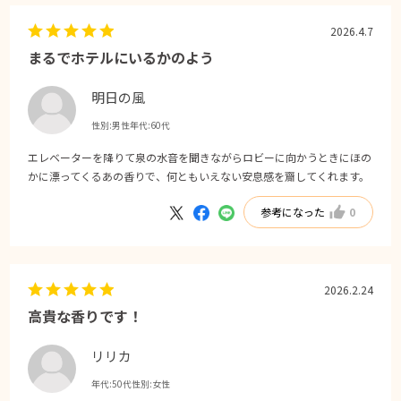
2026.4.7
まるでホテルにいるかのよう
明日の風
性別:
男性
年代:
60代
エレベーターを降りて泉の水音を聞きながらロビーに向かうときにほの
かに漂ってくるあの香りで、何ともいえない安息感を齎してくれます。
参考になった
0
2026.2.24
高貴な香りです！
リリカ
年代:
50代
性別:
女性