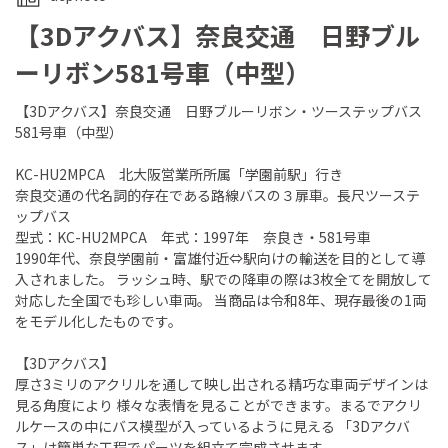
【3Dアクバス】奈良交通 日野ブル
ーリボン581号車（中型）
【3Dアクバス】奈良交通 日野ブルーリボン・ツーステップバス
581号車（中型）
KC-HU2MPCA 北大阪営業所所属「学園前駅」行き
奈良交通の代名詞的存在である路線バスの３扉車。長尺ツーステ
ップバス
型式：KC-HU2MPCA 年式：1997年 奈良き・581号車
1990年代、奈良学園前・富雄付近⇔駅向けの輸送を目的として導
入されました。 ラッシュ時、駅での降車の際は3枚全てを開放して
対応した全国でも珍しい車両。 当商品は令和8年、現存最後の1両
をモデル化したものです。
【3Dアクバス】
厚さ3ミリのアクリルを通して映し出される精巧な車両デザインは
見る角度により 様々な表情を見ることができます。まるでアクリ
ルケースの中にバス模型が入っているように見える 「3Dアクバ
ス」は簡単な工程でパーツを組立て完成させます。