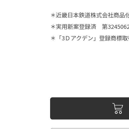
＊近畿日本鉄道株式会社商品
＊実用新案登録済 第324506
＊「3Ｄアクデン」登録商標取