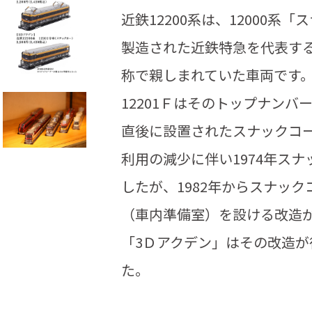
近鉄12200系は、12000系
製造された近鉄特急を代表す
称で親しまれていた車両です
12201Ｆはそのトップナン
直後に設置されたスナックコ
利用の減少に伴い1974年ス
したが、1982年からスナッ
（車内準備室）を設ける改造
「3Ｄアクデン」はその改造
た。