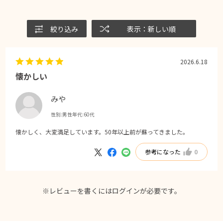
絞り込み
表示：新しい順
2026.6.18
懐かしい
みや
性別:
男性
年代:
60代
懐かしく、大変満足しています。50年以上前が蘇ってきました。
参考になった
0
※レビューを書くには
ログイン
が必要です。