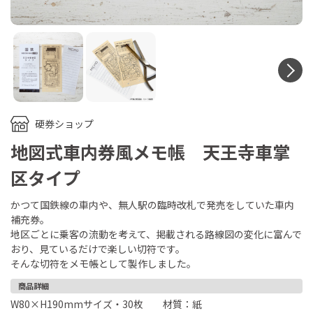
N
硬券ショップ
地図式車内券風メモ帳 天王寺車掌
区タイプ
かつて国鉄線の車内や、無人駅の臨時改札で発売をしていた車内
補充券。
地区ごとに乗客の流動を考えて、掲載される路線図の変化に富んで
おり、見ているだけで楽しい切符です。
そんな切符をメモ帳として製作しました。
商品詳細
W80×H190mmサイズ・30枚 材質：紙