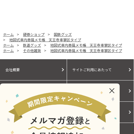
ホーム
>
硬券ショップ
>
国鉄グッズ
>
地図式車内券風メモ帳 天王寺車掌区タイプ
ホーム
>
鉄道グッズ
>
地図式車内券風メモ帳 天王寺車掌区タイプ
ホーム
>
その他雑貨
>
地図式車内券風メモ帳 天王寺車掌区タイプ
会社概要
サイトご利用にあたって
個人情報保護に関する方針
モールガイド
Cookieポリシー
ご利用規約
お問い合わせ