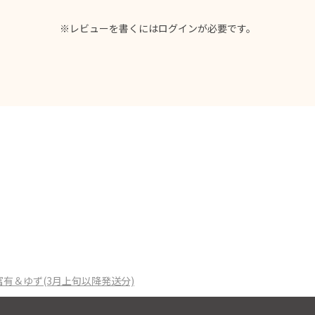
※レビューを書くには
ログイン
が必要です。
KI 富有＆ゆず(3月上旬以降発送分)