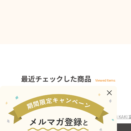
最近チェックした商品
ホーム
>
Umai Japan
>
Umai KAKI
>
琥珀糖 Umai KA