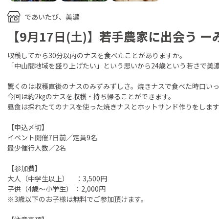
であいたび、美濃
【9月17日(土)】若手農家に出会う
収穫してから30分以内のナスを食べたことがありますか。
「中山間地域を盛り上げたい」という思いから24歳という若さで美
驚くのは収穫直後のナスのみずみずしさ。焼きナスで食べた時口い
今回は約2㎏のナスを収穫・持ち帰ることができます。
昼食は採れたてのナスを使った焼きナスとホットサンド作りをしま
【申込〆切】
イベント開催7日前／定員9名
最少催行人数／2名
【参加費】
大人（中学生以上） ：3,500円
子供（4歳～小学生） ：2,000円
※3歳以下のお子様は無料でご参加頂けます。