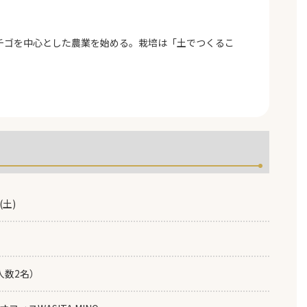
チゴを中心とした農業を始める。栽培は「土でつくるこ
(土)
人数2名）