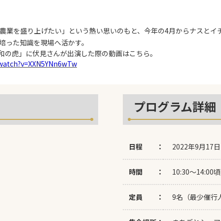
農業を盛り上げたい」という熱い思いのもと、今年の4月からナスとイ
培った知識を現場へ活かす。
「令和の虎」に伏見さんが出演した際の動画はこちら。
/watch?v=XXN5YNn6wTw
プログラム詳細
日程 ：
2022年9月17日
時間 ：
10:30～14:00頃
定員 ：
9名（最少催行