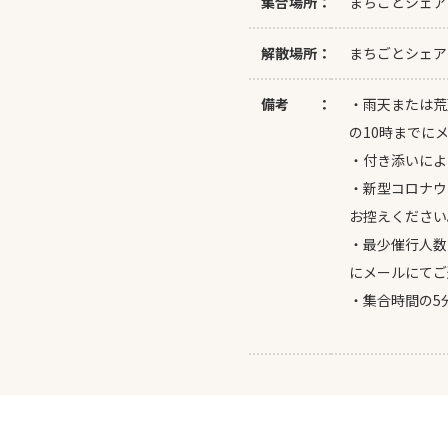
集合場所：
まちごとシェアオ
解散場所：
まちごとシェアオ
備考 ：
・雨天または荒
の10時までに
・付き添いによ
・新型コロナウ
お控えください
・最少催行人数
にメールにてご
・集合時間の5