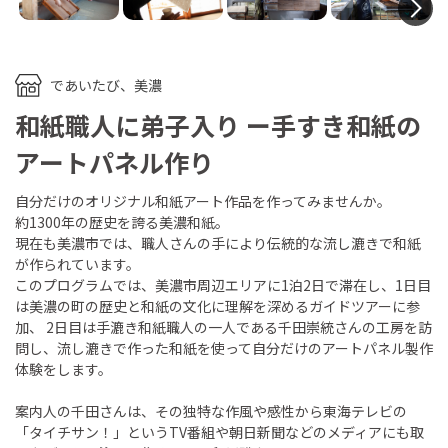
N
であいたび、美濃
和紙職人に弟子入り ー手すき和紙の
アートパネル作り
自分だけのオリジナル和紙アート作品を作ってみませんか。
約1300年の歴史を誇る美濃和紙。
現在も美濃市では、職人さんの手により伝統的な流し漉きで和紙
が作られています。
このプログラムでは、美濃市周辺エリアに1泊2日で滞在し、1日目
は美濃の町の歴史と和紙の文化に理解を深めるガイドツアーに参
加、 2日目は手漉き和紙職人の一人である千田崇統さんの工房を訪
問し、流し漉きで作った和紙を使って自分だけのアートパネル製作
体験をします。
案内人の千田さんは、その独特な作風や感性から東海テレビの
「タイチサン！」というTV番組や朝日新聞などのメディアにも取