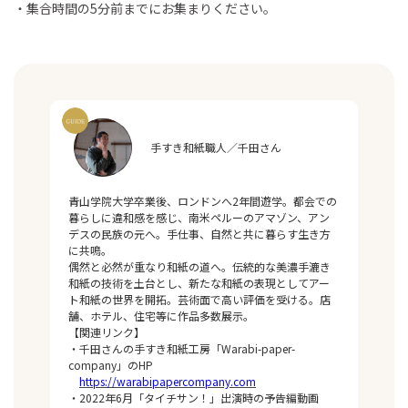
・集合時間の5分前までにお集まりください。
手すき和紙職人／千田さん
青山学院大学卒業後、ロンドンへ2年間遊学。都会での
暮らしに違和感を感じ、南米ペルーのアマゾン、アン
デスの民族の元へ。手仕事、自然と共に暮らす生き方
に共鳴。
偶然と必然が重なり和紙の道へ。伝統的な美濃手漉き
和紙の技術を土台とし、新たな和紙の表現としてアー
ト和紙の世界を開拓。芸術面で高い評価を受ける。店
舗、ホテル、住宅等に作品多数展示。
【関連リンク】
・千田さんの手すき和紙工房「Warabi-paper-
company」のHP
https://warabipapercompany.com
・2022年6月「タイチサン！」出演時の予告編動画