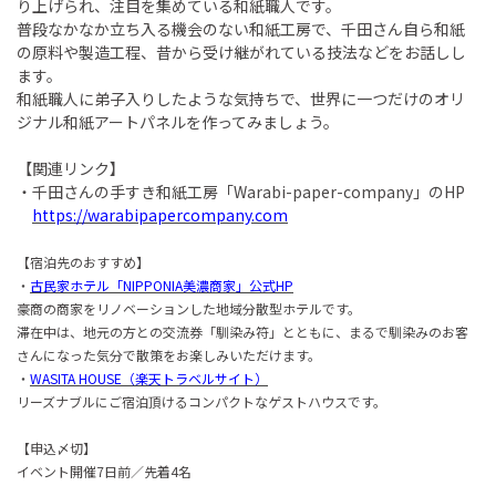
り上げられ、注目を集めている和紙職人です。
普段なかなか立ち入る機会のない和紙工房で、千田さん自ら和紙
の原料や製造工程、昔から受け継がれている技法などをお話しし
ます。
和紙職人に弟子入りしたような気持ちで、世界に一つだけのオリ
ジナル和紙アートパネルを作ってみましょう。
【関連リンク】
・千田さんの手すき和紙工房「Warabi-paper-company」のHP
https://warabipapercompany.com
【宿泊先のおすすめ】
・
古民家ホテル「NIPPONIA美濃商家」公式HP
豪商の商家をリノベーションした地域分散型ホテルです。
滞在中は、地元の方との交流券「馴染み符」とともに、まるで馴染みのお客
さんになった気分で散策をお楽しみいただけます。
・
WASITA HOUSE（楽天トラベルサイト）
リーズナブルにご宿泊頂けるコンパクトなゲストハウスです。
【申込〆切】
イベント開催7日前／先着4名