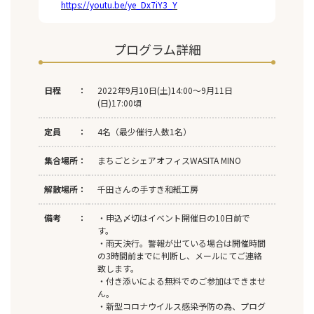
https://youtu.be/ye_Dx7iY3_Y
プログラム詳細
日程 ：
2022年9月10日(土)14:00～9月11日
(日)17:00頃
定員 ：
4名（最少催行人数1名）
集合場所：
まちごとシェアオフィスWASITA MINO
解散場所：
千田さんの手すき和紙工房
備考 ：
・申込〆切はイベント開催日の10日前で
す。
・雨天決行。警報が出ている場合は開催時間
の3時間前までに判断し、メールにてご連絡
致します。
・付き添いによる無料でのご参加はできませ
ん。
・新型コロナウイルス感染予防の為、プログ