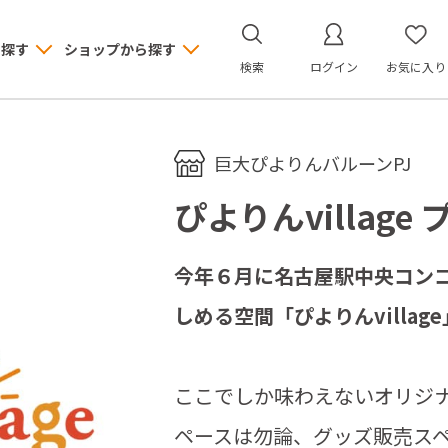
ら探す
ショップから探す
検索
ログイン
お気に入り
巨大ぴよりんバルーンPJ
ぴよりんvillag
今年６月に名古屋駅中央コン
しめる空間「ぴよりんvillag
ここでしか味わえないオリジ
ペースは勿論、グッズ販売ス