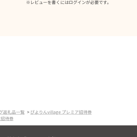
※レビューを書くには
ログイン
が必要です。
グ返礼品一覧
>
ぴよりんvillage プレミア招待券
ミア招待券