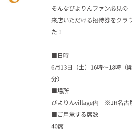
そんなぴよりんファン必見の「ぴ
来店いただける招待券をクラ
た！
■日時
6月13日（土）16時～18時（開
分）
■場所
ぴよりんvillage内 ※JR
■ご用意する席数
40席