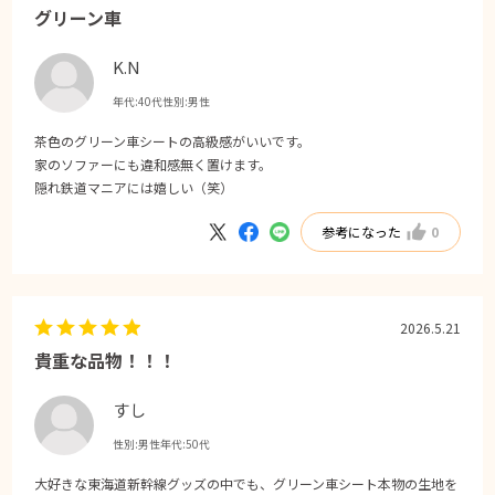
グリーン車
K.N
年代:
40代
性別:
男性
茶色のグリーン車シートの高級感がいいです。
家のソファーにも違和感無く置けます。
隠れ鉄道マニアには嬉しい（笑）
参考になった
0
2026.5.21
貴重な品物！！！
すし
性別:
男性
年代:
50代
大好きな東海道新幹線グッズの中でも、グリーン車シート本物の生地を