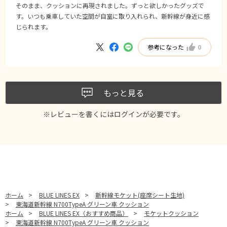
そのまま、クッションに再現されました。ずっと欲しかったグッズで
す。いつも乗車していた空間が自室に取り入れられ、新幹線が身近に感
じられます。
参考になった
0
もっと見る
※レビューを書くには
ログイン
が必要です。
ホーム
>
BLUE LINES EX
>
新幹線モケット(座席シート生地)
>
東海道新幹線 N700TypeA グリーン車 クッション
ホーム
>
BLUE LINES EX（おすすめ商品）
>
モケットクッション
>
東海道新幹線 N700TypeA グリーン車 クッション