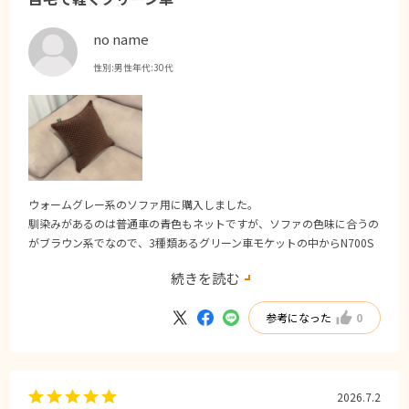
no name
性別:
男性
年代:
30代
ウォームグレー系のソファ用に購入しました。
馴染みがあるのは普通車の青色もネットですが、ソファの色味に合うの
がブラウン系でなので、3種類あるグリーン車モケットの中からN700S
をセレクト。
続きを読む
やはり最新車両むけのモケットということもあって今風のデザインです
ね。
参考になった
0
実際は座席用に広い面積で使われる柄なのでクッションのみにサイズと
してはやや派手な印象もありますが、メッシュ系の柄が非常に良いアク
セントです。
クッションカバーではないので外して洗えないのだけは残念。
2026.7.2