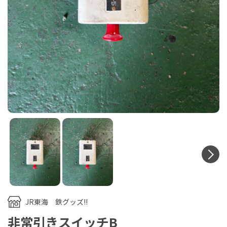
N
JR東海 鉄グッズ!!
非常引きスイッチB