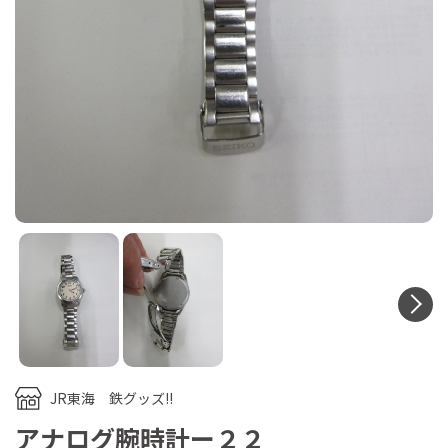
N
JR東海 鉄グッズ!!
アナログ腕時計ー２２