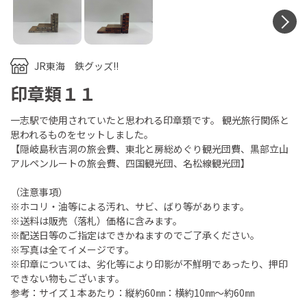
N
JR東海 鉄グッズ!!
印章類１１
一志駅で使用されていたと思われる印章類です。 観光旅行関係と
思われるものをセットしました。
【隠岐島秋吉洞の旅会費、東北と房総めぐり観光団費、黒部立山
アルペンルートの旅会費、四国観光団、名松線観光団】
（注意事項）
※ホコリ・油等による汚れ、サビ、ばり等があります。
※送料は販売（落札）価格に含みます。
※配送日等のご指定はできかねますのでご了承ください。
※写真は全てイメージです。
※印章については、劣化等により印影が不鮮明であったり、押印
できない物もございます。
参考：サイズ１本あたり：縦約60㎜：横約10㎜～約60㎜