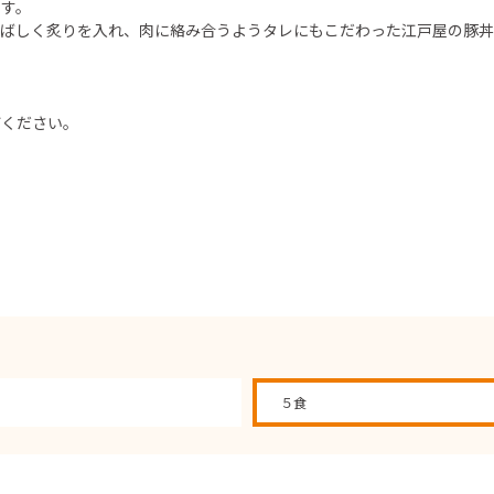
ます。
香ばしく炙りを入れ、肉に絡み合うようタレにもこだわった江戸屋の豚
びください。
５食