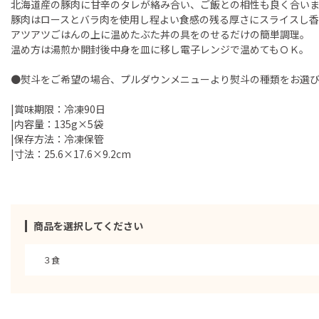
北海道産の豚肉に甘辛のタレが絡み合い、ご飯との相性も良く合い
豚肉はロースとバラ肉を使用し程よい食感の残る厚さにスライスし
アツアツごはんの上に温めたぶた丼の具をのせるだけの簡単調理。
温め方は湯煎か開封後中身を皿に移し電子レンジで温めてもＯＫ。
●熨斗をご希望の場合、プルダウンメニューより熨斗の種類をお選
|賞味期限：冷凍90日
|内容量：135g×5袋
|保存方法：冷凍保管
|寸法：25.6×17.6×9.2cm
商品を選択してください
３食