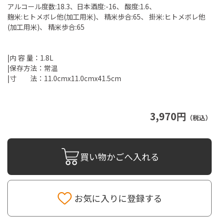
アルコール度数:18.3、日本酒度:-16、 酸度:1.6、
麹米:ヒトメボレ他(加工用米)、 精米歩合:65、 掛米:ヒトメボレ他
(加工用米)、 精米歩合:65
|内 容 量：1.8L
|保存方法：常温
|寸 法：11.0cmx11.0cmx41.5cm
3,970円
（税込）
買い物かごへ入れる
お気に入りに登録する