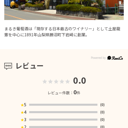
まるき葡萄酒は「現存する日本最古のワイナリー」として土屋龍
憲を中心に1891年山梨県勝沼町下岩崎に創業。
レビュー
0.0
0
レビュー件数：
件
5
(0)
★
4
(0)
★
3
(0)
★
2
(0)
★