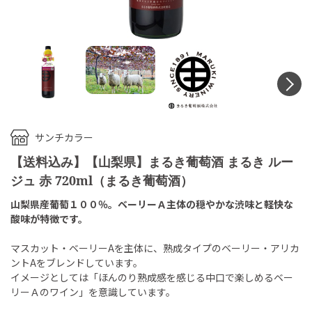
N
サンチカラー
【送料込み】【山梨県】まるき葡萄酒 まるき ルー
ジュ 赤 720ml（まるき葡萄酒）
山梨県産葡萄１００％。ベーリーＡ主体の穏やかな渋味と軽快な
酸味が特徴です。
マスカット・ベーリーAを主体に、熟成タイプのベーリー・アリカ
ントAをブレンドしています。
イメージとしては「ほんのり熟成感を感じる中口で楽しめるベー
リーＡのワイン」を意識しています。