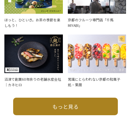
ほっと、ひといき。お茶の季節を楽
京都のフルーツ専門店「千馬
しもう！
MIYABI」
沼津で創業60年余りの老舗水産会社
常識にとらわれない京都の和菓子
｜カネヒロ
処・果朋
もっと見る