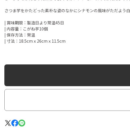
さつま芋をかたどった素朴な姿のなかにシナモンの風味がただよう
| 賞味期限：製造日より常温45日
| 内容量：こがね芋10個
| 保存方法：常温
| 寸法：18.5cmｘ26cmｘ11.5cm