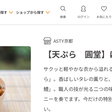
ら探す
ショップから探す
検索
ログイン
お気に入り
ASTY京都
【天ぷら 圓堂】
サクッと軽やかな衣から溢れ
ら」。香ばしいタレの薫りと
鱧」。職人の技が光る二つの
ニーを奏でます。今だけの特
い。