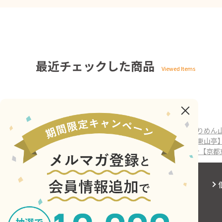
最近チェックした商品
ホーム
>
ASTY京都
>
8/22受取分【京都東山亭】ちりめん
ホーム
>
ASTY京都（全商品）
>
8/22受取分【京都東山
ホーム
>
ASTY京都（全商品）
>
弁当
>
8/22受取分【京
会社概要
サイトご利用にあたって