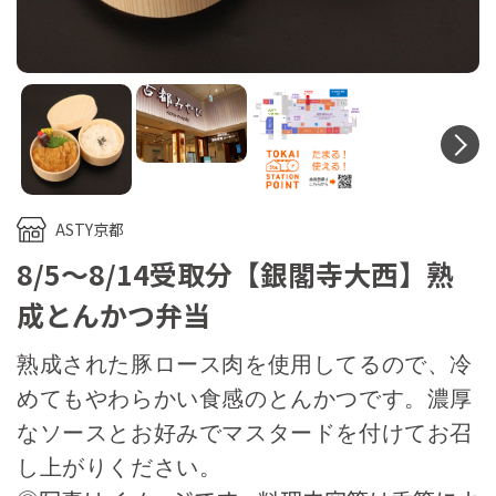
N
ASTY京都
8/5～8/14受取分【銀閣寺大西】熟
成とんかつ弁当
熟成された豚ロース肉を使用してるので、冷
めてもやわらかい食感のとんかつです。濃厚
なソースとお好みでマスタードを付けてお召
し上がりください。