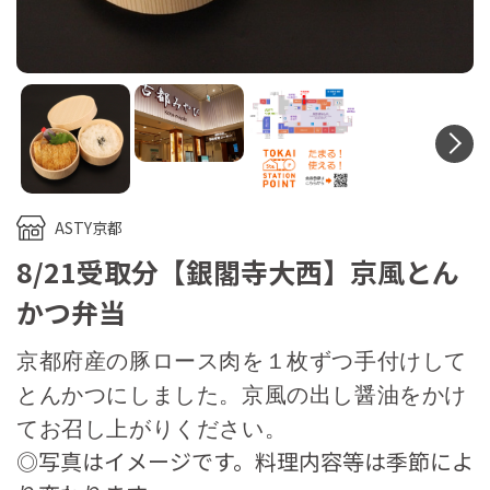
N
ASTY京都
8/21受取分【銀閣寺大西】京風とん
かつ弁当
京都府産の豚ロース肉を１枚ずつ手付けして
とんかつにしました。京風の出し醤油をかけ
てお召し上がりください。
◎写真はイメージです。料理内容等は季節によ