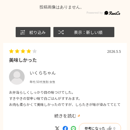
投稿画像はありません。
絞り込み
表示：新しい順
2026.5.5
美味しかった
いくらちゃん
年代:
50代
性別:
女性
お弁当らしくしっかり目の味つけでした。
すきやきの甘辛い味で白ごはんがすすみます。
お肉も柔らかくて美味しかったのですが、しらたきが味が染みててとて
も美味しかったです。
続きを読む
味たまごも入ってたらもっとテンション上がるなー。と思いました。
参考になった
0