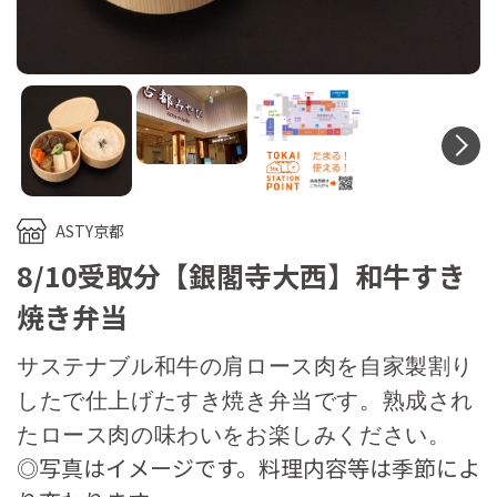
N
ASTY京都
8/10受取分【銀閣寺大西】和牛すき
焼き弁当
サステナブル和牛の肩ロース肉を自家製割り
したで仕上げたすき焼き弁当です。熟成され
たロース肉の味わいをお楽しみください。
◎写真はイメージです。料理内容等は季節によ