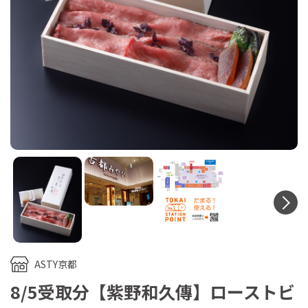
N
ASTY京都
8/5受取分【紫野和久傳】ローストビ