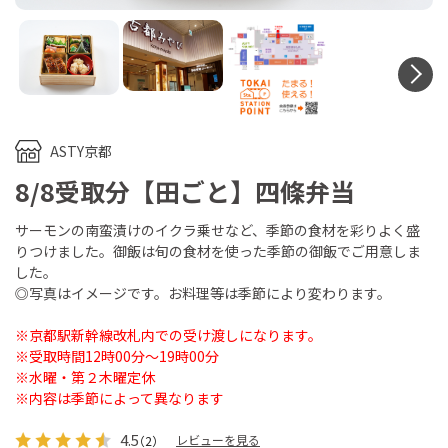
N
ASTY京都
8/8受取分【田ごと】四條弁当
サーモンの南蛮漬けのイクラ乗せなど、季節の食材を彩りよく盛
りつけました。御飯は旬の食材を使った季節の御飯でご用意しま
した。
◎写真はイメージです。お料理等は季節により変わります。
※京都駅新幹線改札内での受け渡しになります。
※受取時間12時00分～19時00分
※水曜・第２木曜定休
※内容は季節によって異なります
4.5
レビューを見る
（2）