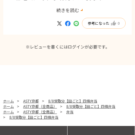
某デパートもネット予約可能ですが、駅中で購入出来、ポイント還元が
続きを読む
あるので次回以降もJR東海MARKETで購入する事に決めました。
参考になった
0
※レビューを書くには
ログイン
が必要です。
ホーム
>
ASTY京都
>
8/8受取分【田ごと】四條弁当
ホーム
>
ASTY京都（全商品）
>
8/8受取分【田ごと】四條弁当
ホーム
>
ASTY京都（全商品）
>
弁当
>
8/8受取分【田ごと】四條弁当