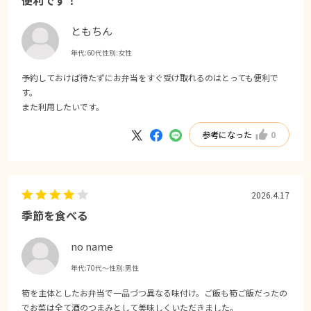
ともちん
年代:
60代
性別:
女性
予約しておけば待たずにお弁当をすぐ受け取れるのはとっても便利で
す。
また利用したいです。
参考になった
0
2026.4.17
季節を食べる
no name
年代:
70代～
性別:
男性
筍を主体としたお弁当で一品づつ異なる味付け。ご飯も筍ご飯だったの
でお菜は全て酒のつまみとして美味しくいただきました。