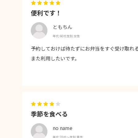
便利です！
ともちん
年代:
60代
性別:
女性
予約しておけば待たずにお弁当をすぐ受け取れ
また利用したいです。
季節を食べる
no name
年代:
70代～
性別:
男性