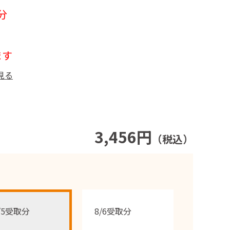
分
ます
見る
3,456円
（税込）
/5受取分
8/6受取分