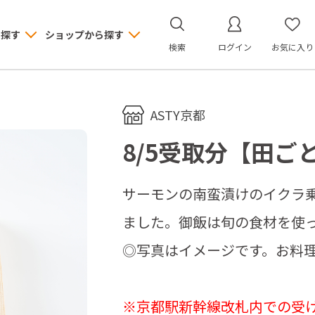
ら探す
ショップから探す
検索
ログイン
お気に入り
ASTY京都
8/5受取分【田ご
サーモンの南蛮漬けのイクラ
ました。御飯は旬の食材を使
◎写真はイメージです。お料
※京都駅新幹線改札内での受