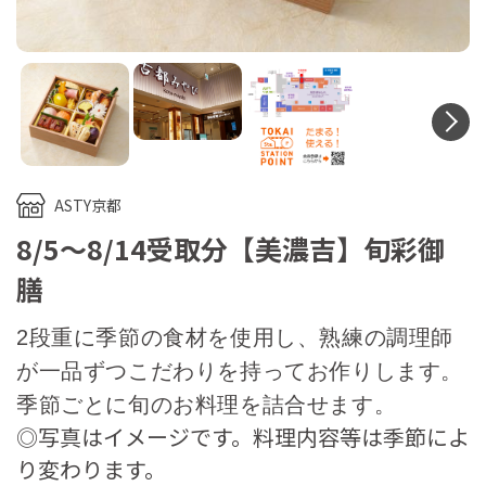
N
ASTY京都
8/5～8/14受取分【美濃吉】旬彩御
膳
2段重に季節の食材を使用し、熟練の調理師
が一品ずつこだわりを持ってお作りします。
季節ごとに旬のお料理を詰合せます。
◎写真はイメージです。料理内容等は季節によ
り変わります。