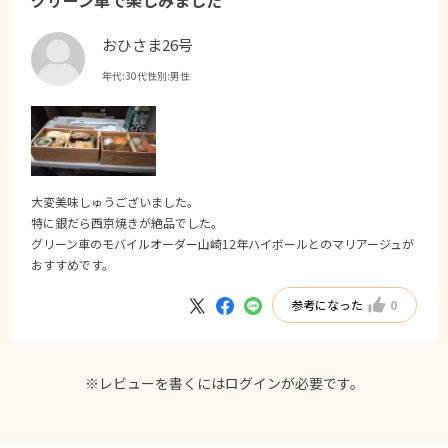
おひさま26号
年代:
30代
性別:
男性
大変美味しゅうございました。
特に銀だら西京焼きが絶品でした。
グリーン車のモバイルオーダー山崎12年ハイボールとのマリアージュが
おすすめです。
参考になった
0
※レビューを書くには
ログイン
が必要です。