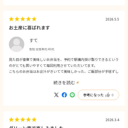
2026.5.5
お土産に喜ばれます
すて
性別:
女性
年代:
40代
見た目が豪華で美味しいお弁当を、予約で駅構内受け取りできるという
のがとても買いやすくて毎回利用させていただいてます。
こちらのお弁当はお出汁がきいてて美味しかった、ご飯部分が手毬ずし
で可愛らしくて、おがずもひとつひとつ凝ったものを沢山詰めてくださ
続きを読む
ってて美味しかったです
参考になった
0
2026.3.4
グリーン車で楽しみました